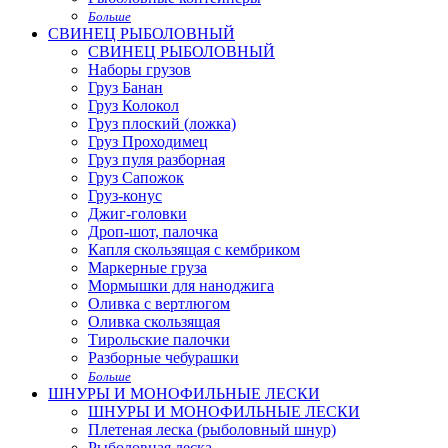
Больше
СВИНЕЦ РЫБОЛОВНЫЙ
СВИНЕЦ РЫБОЛОВНЫЙ
Наборы грузов
Груз Банан
Груз Колокол
Груз плоский (ложка)
Груз Проходимец
Груз пуля разборная
Груз Сапожок
Груз-конус
Джиг-головки
Дроп-шот, палочка
Капля скользящая с кембриком
Маркерные груза
Мормышки для наноджига
Оливка с вертлюгом
Оливка скользящая
Тирольские палочки
Разборные чебурашки
Больше
ШНУРЫ И МОНОФИЛЬНЫЕ ЛЕСКИ
ШНУРЫ И МОНОФИЛЬНЫЕ ЛЕСКИ
Плетеная леска (рыболовный шнур)
Рыболовная леска