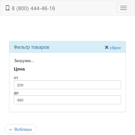
8 (800) 444-46-16
Навиг
Фильтр товаров
сброс
Загрузка...
Цена
от
до
←
Воблеры