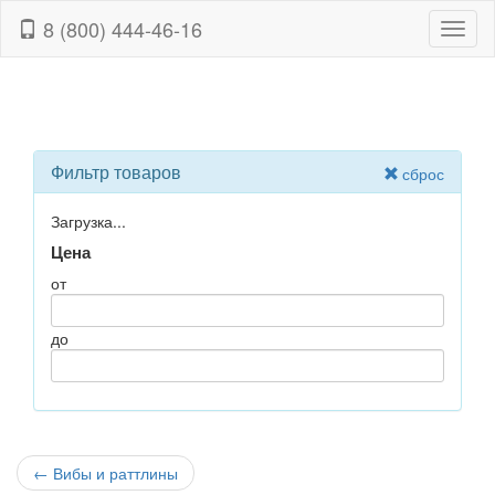
8 (800) 444-46-16
Навиг
Фильтр товаров
сброс
Загрузка...
Цена
от
до
←
Вибы и раттлины